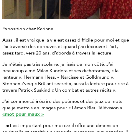
Exposition chez Karinne
Aussi, il est vrai que la vie est assez difficile pour moi et que
j’ai traversé des épreuves et quand j’ai découvert l’art,
assez tard, vers 20 ans, d’abords à travers la lecture.
Je n’étais pas très scolaire, je lisais de mon côté. J’ai
beaucoup aimé Milan Kundera et ses dichotomies, « la
lenteur », Hermann Hess, « Narcisse et Golldmund »,
Stephen Zveig « Brûlant secret », aussi la lecture pour rire à
travers Patrick Suskind « Un combat et autres récits ».
J’ai commencé à écrire des poèmes et des jeux de mots
que je mettais en images pour « Léman Bleu Télévision »
«mot pour maux »
L’art est important pour moi car il offre une dimension
spirituelle et sensitive au monde, au regard, aux pensées. Il