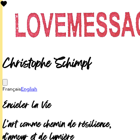
Christophe Schimpf
Français
English
Encieler la Vie
L’art comme chemin de résilience,
d’amour et de lumière